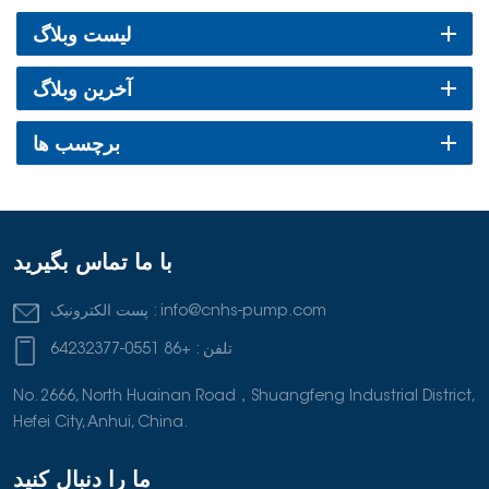
لیست وبلاگ
آخرین وبلاگ
برچسب ها
با ما تماس بگیرید
info@cnhs-pump.com
پست الکترونیک :
تلفن :
+86 0551-64232377
No. 2666, North Huainan Road，Shuangfeng Industrial District,
Hefei City, Anhui, China.
ما را دنبال کنید