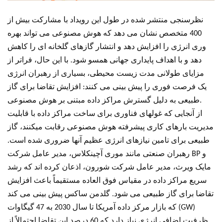
نظرسنجی منتشر شده در طول این رویداد با مشارکت بیش از
400 متخصص نشان می دهد که هوش مصنوعی می تواند بهره
وری انرژی را افزایش دهد و انتشار گازهای گلخانه ای را کاهش
دهد و با اهداف پایداری جهانی همسو شود. با این حال، فراتر از
مزایای طولانی مدت زیست محیطی، بسیاری از رهبران انرژی
یک فرصت فوری را پیش بینی می کنند: افزایش تقاضا برای گاز
طبیعی به دلیل گسترش مراکز داده مبتنی بر هوش مصنوعی.
از آنجایی که غولهای فناوری برای ساخت مراکز داده با قابلیت
مدیریت بارهای کاری پیشرفته هوش مصنوعی رقابت میکنند، گاز
طبیعی برای تامین نیازهای انرژی عظیم آنها ضروری شده است.
رهبران صنعتی مانند موری آچینکلاس، مدیر عامل شرکت BP و
مایک ویرث، مدیر عامل شرکت شورون، اذعان کرده اند که رشد
سریع مراکز داده در مقیاس فوق العاده مستقیماً باعث افزایش
تقاضا برای گاز طبیعی می شود. گلدمن ساکس پیش بینی می کند
که بازار مرکز داده آمریکا تا سال 2030 به 47 گیگاوات (GW)
ظرفیت اضافی انرژی نیاز دارد که 60 درصد این تقاضا احتمالاً از