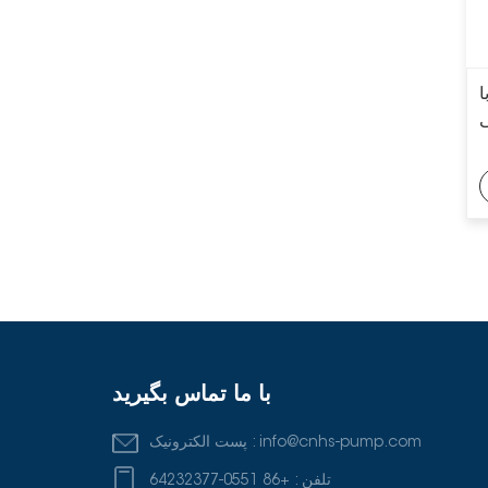
سری OH1/OH2
پمپ دوغاب فرآیند
شیمیایی با آستر کامل
API 610 سنگین
ی
پمپ‌های سانتریفیوژ
چند مرحله‌ای دو جداره
عمودی سری VS6 API
610
با ما تماس بگیرید
info@cnhs-pump.com
پست الکترونیک :
تلفن :
+86 0551-64232377