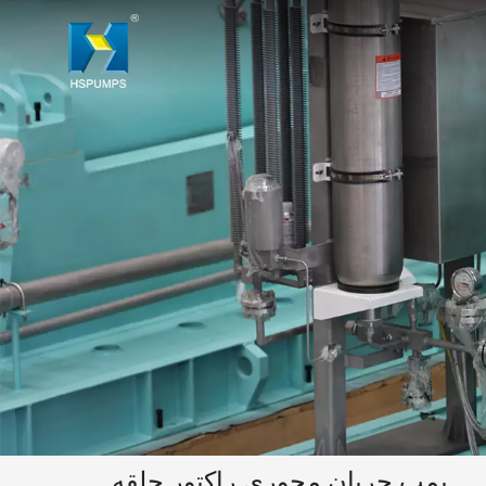
پمپ جریان محوری راکتور حلقه