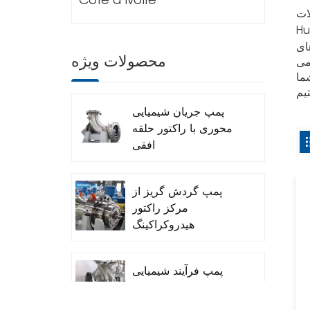
Cote d'Ivoire
Hef
ای
محصولات ویژه
ما
پمپ جریان شیمیایی
محوری با راکتور حلقه
افقی
پمپ گردش گریز از
مرکز راکتور
هیدروکراکینگ
(Ebulated Pump)
پمپ فرآیند شیمیایی
گریز از مرکز تک
مرحله‌ای API 610