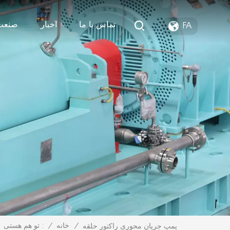
تماس با ما
اخبار
صنعت
FA
/
خانه
/
تو هم هستی :
پمپ جریان محوری راکتور حلقه