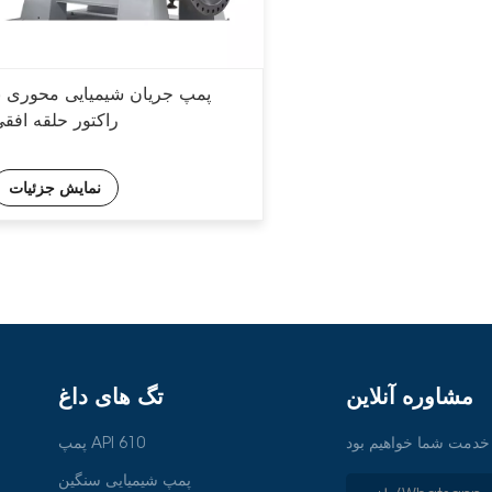
پمپ جریان شیمیایی محوری با
راکتور حلقه افق
نمایش جزئیات
مشاوره آنلاین
تگ های داغ
پمپ API 610
پمپ شیمیایی سنگین