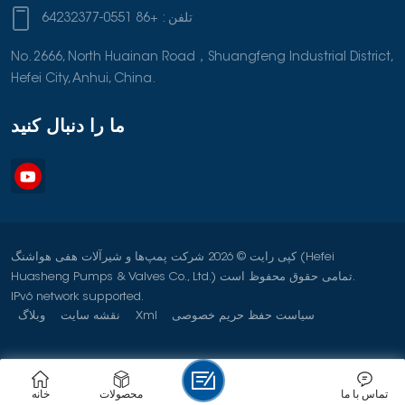
+86 0551-64232377
تلفن :
No. 2666, North Huainan Road，Shuangfeng Industrial District,
Hefei City, Anhui, China.
ما را دنبال کنید
کپی رایت © 2026 شرکت پمپ‌ها و شیرآلات هفی هواشنگ (Hefei
Huasheng Pumps & Valves Co., Ltd.) تمامی حقوق محفوظ است.
IPv6 network supported.
وبلاگ
نقشه سایت
Xml
سیاست حفظ حریم خصوصی
خانه
محصولات
تماس با ما