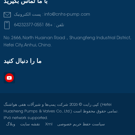
با ما تماس بگیرید
آمریکا تا سال 2030 به 47 گیگاوات (GW) ظرفیت اضافی انرژی نیاز
دارد که 60 درصد این تقاضا احتمالاً از طریق گاز طبیعی و 40 درصد از
info@cnhs-pump.com
پست الکترونیک :
طریق منابع انرژی تجدیدپذیر تامین می شود.با این حال، این اتکا به گاز
تلفن :
+86 0551-64232377
طبیعی یک چالش برای شرکت های فناوری متعهد به دستیابی به انتشار
خالص صفر است. برخی از شرکتهای فناوری هشدار دادهاند که پروژههای
No. 2666, North Huainan Road，Shuangfeng Industrial District,
مرکز داده خود را به مناطقی منتقل خواهند کرد که جایگزینهای انرژی
Hefei City, Anhui, China.
پاکتری ارائه میدهند. این معضل شرکتهای بزرگ فناوری را وادار به
سرمایهگذاری هنگفت در پروژههای انرژیهای تجدیدپذیر کرده است و
ما را دنبال کنید
شرکتهایی مانند مایکروسافت وارد مشارکتهای چند میلیارد دلاری برای
توسعه منابع انرژی تجدیدپذیر برای فعالیتهای خود شدهاند.اثرات زیست
محیطی استفاده از گاز طبیعی نیز تحت بررسی است. اگرچه گاز طبیعی
به طور قابل توجهی کمتر از زغال سنگ گاز گلخانه ای منتشر می کند، اما
این مزیت با انتشار متان از فرآیندهای تولید و حمل و نقل جبران می شود.
متان، یک گاز گلخانه ای قوی، از طریق تهویه و شعله ور شدن در طول
کپی رایت © 2026 شرکت پمپ‌ها و شیرآلات هفی هواشنگ (Hefei
استخراج آزاد می شود و اثرات زیست محیطی آن را تشدید می کند. بانک
Huasheng Pumps & Valves Co., Ltd.) تمامی حقوق محفوظ است.
جهانی گزارش می دهد که شعله ور شدن متان در صنعت نفت و گاز
IPv6 network supported.
جهانی از سال 2022 تا 2023 به میزان 7 درصد افزایش یافته است، در
سیاست حفظ حریم خصوصی
Xml
نقشه سایت
وبلاگ
حالی که سایر مطالعات تخمین می زنند که انتشار متان در ایالات متحده