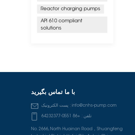
Reactor charging pumps
API 610 compliant
solutions
با ما تماس بگیرید
info@cnhs-pump.com
پست الکترونیک :
تلفن :
+86 0551-64232377
No. 2666, North Huainan Road，Shuangfeng