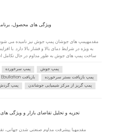
پمپ Ebullated: ویژگی های محصول، بر
مقدمهپمپ های جوشان پمپ جوش نیز نامیده می شود،
به ویژه در شرایط دمای بالا و فشار بالا دارد. با ا
ساخت پمپ های جوش به طور مداوم در حال تکامل است
تری را برآورده کند. این مقاله ویژگی‌های ساختاری
پمپ جوش
پمپ سرخورده
روندهای فعلی بازار، و فناوری
پمپ بازیافت بستر سرخورده
پمپ Ebullation بازیافت
مایعات با دمای بالا استفاده می‌شوند و طراحی آن‌ها با
پمپ گریز از مرکز شیمیایی جوشاندن
پمپ گردش 
کند. ویژگی های اصلی ساختاری عبارتند از: مواد مقاوم در 
با کارایی بالا، فولاد ضد زنگ یا آلیاژهای تیتانیوم معمولا
و خوردگی استفاده می شوند که امکان عملکرد طولان
کند.طراحی دو قاب: برای افزایش استحکام و ایمنی 
تجزیه و تحلیل تقاضای بازار و ویژگی ها
دارای طراحی دوپوشه هستند که به طور موثر از 
می‌کند.پروانه های کارآمد: طراحی پروانه مستقیماً بر ر
مقدمهبا پیشرفت مداوم صنعتی شدن جهانی، تقاض