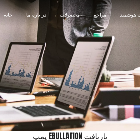
 هوشمند
مراجع
محصولات
در باره ما
خانه
پمپ EBULLATION بازیافت