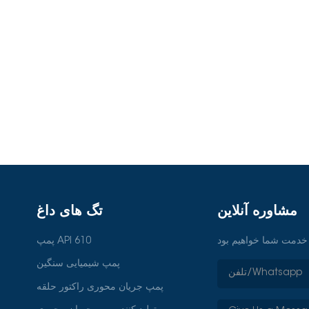
 است. پمپ های فرآیند مدرن، طراحی
ش دهد، بلکه الزامات زیست محیطی را
نرژی را به طور موثر کاهش می دهند.
رقابتی خود را در بازار به سرعت در
ارایی نه تنها هزینه‌های عملیاتی را
حلیل بازار جهانی پمپ جوش"، نسخه
هند و با جهت توسعه شیمی سبز همسو
2023.مقاله فنی: "طراحی و کاربرد پمپ های جوش" منتشر شده در سال 2022.گزارش
ی فرآیند شیمیایی که در محیط های صنعتی
تحقیق: "کاربرد پرینت سه بعدی در پمپ های صنعتی"، 2021.گزارش روند بازار: "تأثیر توسعه
ی نیاز دارند. پمپ های مدرن اغلب از
رابر سایش برای افزایش عمر مفید و
این، سیستم‌های مانیتورینگ هوشمند
ارت کنند و هشدارهای اولیه را برای
خرابی‌های احتمالی ارائه دهند و قابلیت اطمینان سیستم را بیشتر افزایش دهند. 3. تحلیل
ش های تحقیقات بازار، انتظار می رود بازار
ایدار خود را حفظ کند. منطقه آسیا-
رهای نوظهور مانند چین و هند هدایت
مشاوره آنلاین
تگ های داغ
یمیایی را تجربه می کند. در مقابل،
اوری و بهبود کارایی تمرکز دارند، با
پمپ API 610
تقاضای بالا برای عملکرد بالا، پمپ های شیمیایی کم مصرف. 2. شیمی سبز و توسعه پایدار
پمپ شیمیایی سنگین
های شیمیایی به سمت شیمی سبز را
پمپ جریان محوری راکتور حلقه
پ‌های فرآیند شیمیایی کارآمد ایجاد
نرژی کم و با راندمان بالا هستند تا