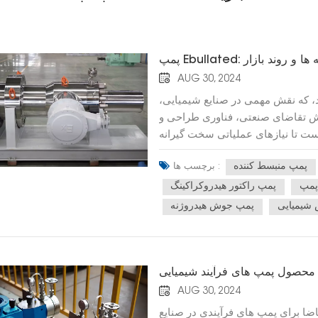
نامه ها و روند بازار
AUG 30, 2024
 که نقش مهمی در صنایع شیمیایی،
فزایش تقاضای صنعتی، فناوری طراحی و
 تا نیازهای عملیاتی سخت گیرانه
، مزایای طراحی، کاربردهای معمولی،
پمپ منبسط کننده
برچسب ها :
‌های ساخت پیشرفته پمپ‌های ebullated را معرفی
می‌کند. 1. ویژگی های ساختاری پمپ های Ebullatedپمپ‌های جوش‌دار معمولاً برای انتقال
پمپ راکتور هیدروکراکینگ
ید در برابر دما و فشار شدید مقاومت
شیمیایی
پمپ جوش هیدروژنه
برابر درجه حرارت بالا: فولاد آلیاژی
ً به دلیل مقاومت عالی در برابر حرارت
ی مدت در شرایط سخت را فراهم می
ساختاری، پمپ‌های جوش‌دار معمولاً
ی محصول پمپ های فرآیند شیمیایی
نشتی ناشی از پارگی پوشش جلوگیری
AUG 30, 2024
اندمان پمپ تأثیر می گذارد. پمپ‌های
ا برای پمپ های فرآیندی در صنایع