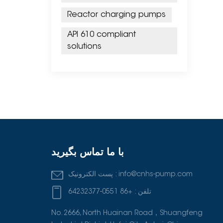
Reactor charging pumps
API 610 compliant
solutions
با ما تماس بگیرید
info@cnhs-pump.com
پست الکترونیک :
تلفن :
+86 0551-64232377
No. 2666, North Huainan Road，Shuangfeng