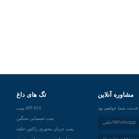
ش دهد، بلکه الزامات زیست محیطی را
رقابتی خود را در بازار به سرعت در
حلیل بازار جهانی پمپ جوش"، نسخه
2023.مقاله فنی: "طراحی و کاربرد پمپ های جوش" منتشر شده در سال 2022.گزارش
تحقیق: "کاربرد پرینت سه بعدی در پمپ های صنعتی"، 2021.گزارش روند بازار: "تأثیر توسعه
مشاوره آنلاین
تگ های داغ
پمپ API 610
پمپ شیمیایی سنگین
پمپ جریان محوری راکتور حلقه