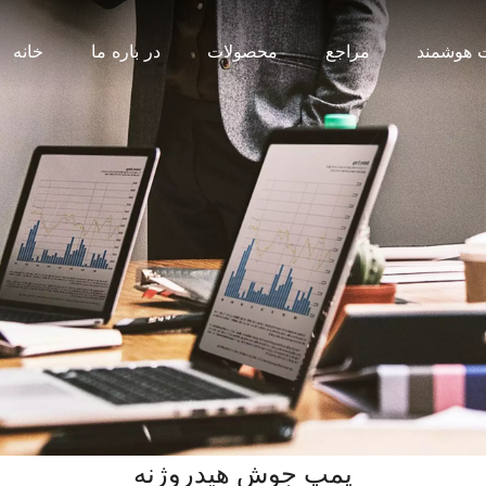
 هوشمند
مراجع
محصولات
در باره ما
خانه
پمپ جوش هیدروژنه