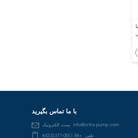
سری OH1/OH2
پمپ دوغاب فرآیند
شیمیایی با آستر کامل
API 610 سنگین
ی
پمپ‌های سانتریفیوژ
چند مرحله‌ای دو جداره
عمودی سری VS6 API
610
با ما تماس بگیرید
info@cnhs-pump.com
پست الکترونیک :
تلفن :
+86 0551-64232377