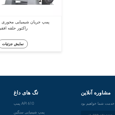
پمپ جریان شیمیایی محوری با
راکتور حلقه افق
نمایش جزئیات
مشاوره آنلاین
تگ های داغ
پمپ API 610
پمپ شیمیایی سنگین