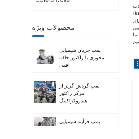
Cote d'Ivoire
Hef
ای
محصولات ویژه
ما
پمپ جریان شیمیایی
محوری با راکتور حلقه
افقی
پمپ گردش گریز از
مرکز راکتور
هیدروکراکینگ
(Ebulated Pump)
پمپ فرآیند شیمیایی
گریز از مرکز تک
مرحله‌ای API 610