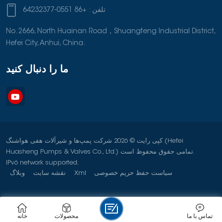
تلفن :
+86 0551-64232377
No. 2666, North Huainan Road，Shuangfeng Industrial District,
Hefei City, Anhui, China.
ما را دنبال کنید
کپی رایت © 2026 شرکت پمپ‌ها و شیرآلات هفی هواشنگ (Hefei
Huasheng Pumps & Valves Co., Ltd.) تمامی حقوق محفوظ است.
IPv6 network supported.
سیاست حفظ حریم خصوصی
Xml
نقشه سایت
وبلاگ
تماس با ما
محصولات
خانه