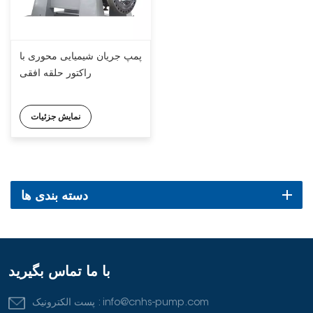
پمپ جریان شیمیایی محوری با
راکتور حلقه افقی
نمایش جزئیات
دسته بندی ها
با ما تماس بگیرید
info@cnhs-pump.com
پست الکترونیک :