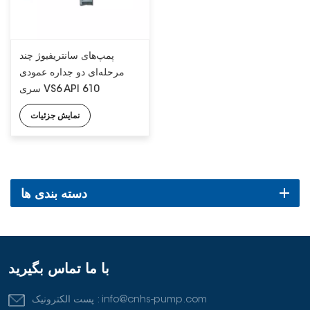
پمپ‌های سانتریفیوژ چند
مرحله‌ای دو جداره عمودی
سری VS6 API 610
نمایش جزئیات
دسته بندی ها
با ما تماس بگیرید
info@cnhs-pump.com
پست الکترونیک :