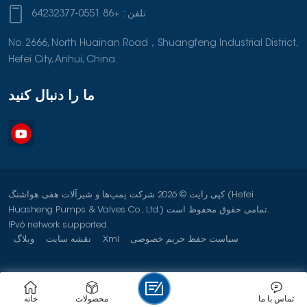
تلفن :
+86 0551-64232377
No. 2666, North Huainan Road，Shuangfeng Industrial District,
Hefei City, Anhui, China.
ما را دنبال کنید
کپی رایت © 2026 شرکت پمپ‌ها و شیرآلات هفی هواشنگ (Hefei
Huasheng Pumps & Valves Co., Ltd.) تمامی حقوق محفوظ است.
IPv6 network supported.
سیاست حفظ حریم خصوصی
Xml
نقشه سایت
وبلاگ
تماس با ما
محصولات
خانه