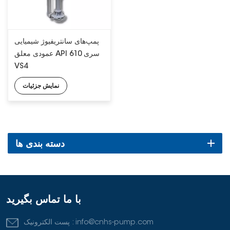
پمپ‌های سانتریفیوژ شیمیایی
عمودی معلق API 610 سری
VS4
نمایش جزئیات
دسته بندی ها
با ما تماس بگیرید
info@cnhs-pump.com
پست الکترونیک :