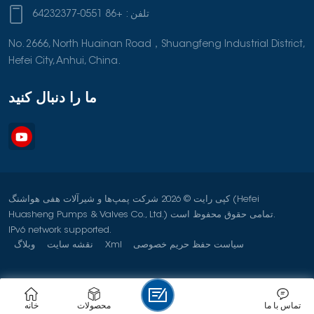
تلفن :
+86 0551-64232377
No. 2666, North Huainan Road，Shuangfeng Industrial District,
Hefei City, Anhui, China.
ما را دنبال کنید
کپی رایت © 2026 شرکت پمپ‌ها و شیرآلات هفی هواشنگ (Hefei
Huasheng Pumps & Valves Co., Ltd.) تمامی حقوق محفوظ است.
IPv6 network supported.
سیاست حفظ حریم خصوصی
Xml
نقشه سایت
وبلاگ
تماس با ما
محصولات
خانه