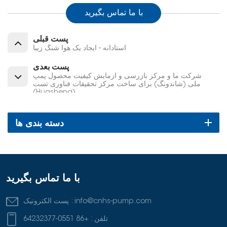
با ما تماس بگیرید
پست قبلی
استادانه - ایجاد یک هوآ شنگ زیبا
پست بعدی
شرکت ما و مرکز بازرسی و آزمایش کیفیت محصول پمپ
ملی (شاندونگ) برای ساخت مرکز تحقیقات فناوری تست
(Huasheng)
دسته بندی ها
با ما تماس بگیرید
info@cnhs-pump.com
پست الکترونیک :
تلفن :
+86 0551-64232377