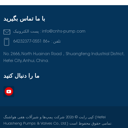
کاهش می‌دهد و عملکردی را تضمین می‌کند که می‌توانید سال به سال
روی آن حساب کنید.آزمایش دقیق: هر پمپی که از تأسیسات ما خارج
می‌شود، در مرکز آزمایش محصول ما با مساحت بیش از ۶۰۰۰ متر
با ما تماس بگیرید
مربع، تحت آزمایش‌های متعددی قرار گرفته است. ما سخت‌ترین شرایط
عملیاتی را شبیه‌سازی می‌کنیم تا اطمینان حاصل کنیم که وقتی پمپ شما
info@cnhs-pump.com
پست الکترونیک :
به محل می‌رسد، برای هر کاری آماده است.شریکی در موفقیت پروژه
تلفن :
+86 0551-64232377
شماانتخاب یک تأمین‌کننده پمپ چیزی بیش از یک محصول است؛ بلکه
انتخاب یک شریک است. موفقیت ما در بازارهای پرتقاضا و نقش رهبری
No. 2666, North Huainan Road，Shuangfeng Industrial District,
ما در تدوین استانداردهای ملی صنعت، گواهی بر تخصص ماست. ما چیزی
Hefei City, Anhui, China.
بیش از تجهیزات ارائه می‌دهیم؛ ما اطمینان و آرامش خاطر را برای شما
فراهم می‌کنیم که عملیات حیاتی شما در دستان امنی قرار دارد.وقتی
ما را دنبال کنید
نمی‌توان قابلیت اطمینان را به خطر انداخت، فراتر از استانداردها را در
نظر بگیرید.
کپی رایت © 2026 شرکت پمپ‌ها و شیرآلات هفی هواشنگ (Hefei
Huasheng Pumps & Valves Co., Ltd.) تمامی حقوق محفوظ است.