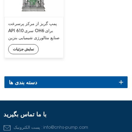
پمپ گریز از مرکز پرسرعت
API 610 سری OH6 برای
صنایع متالورژی شیمیایی بنزین
نمایش جزئیات
دسته بندی ها
با ما تماس بگیرید
info@cnhs-pump.com
پست الکترونیک :