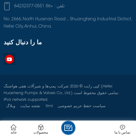
تلفن :
+86 0551-64232377
No. 2666, North Huainan Road，Shuangfeng Industrial District,
Hefei City, Anhui, China.
ما را دنبال کنید
کپی رایت © 2026 شرکت پمپ‌ها و شیرآلات هفی هواشنگ (Hefei
Huasheng Pumps & Valves Co., Ltd.) تمامی حقوق محفوظ است.
IPv6 network supported.
سیاست حفظ حریم خصوصی
Xml
نقشه سایت
وبلاگ
تماس با ما
محصولات
خانه