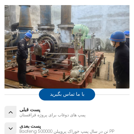
با ما تماس بگیرید
پست قبلی
پمپ های دوغاب برای پروژه قزاقستان
پست بعدی
Baofeng 500000 تن در سال پمپ خوراک پروپیلن PP