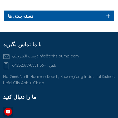
دسته بندی ها
با ما تماس بگیرید
info@cnhs-pump.com
پست الکترونیک :
تلفن :
+86 0551-64232377
No. 2666, North Huainan Road，Shuangfeng Industrial District,
Hefei City, Anhui, China.
ما را دنبال کنید