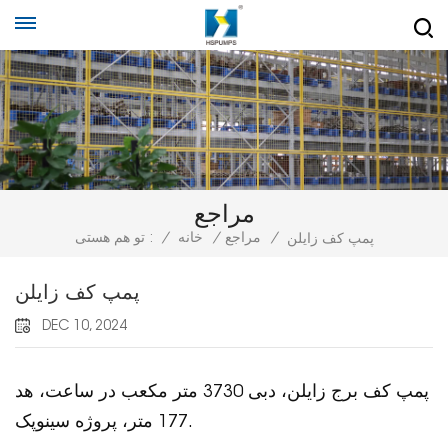
مراجع
/
مراجع
/
خانه
/
تو هم هستی :
پمپ کف زایلن
پمپ کف زایلن
DEC 10, 2024
پمپ کف برج زایلن، دبی 3730 متر مکعب در ساعت، هد
177 متر، پروژه سینوپک.