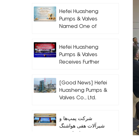
Hefei Huasheng
Pumps & Valves
Named One of
Hefei’s Outstanding
Contributing
Hefei Huasheng
Enterprises for 2025
Pumps & Valves
Receives Further
Industry Honors,
Leading High-
[Good News] Hefei
Quality
Huasheng Pumps &
Development of
Valves Co., Ltd.
the Pump Industry
Achieves Another
Through Standards
Outstanding Result!
شرکت پمپ‌ها و
شیرآلات هفی هواشنگ
به عنوان "بهترین