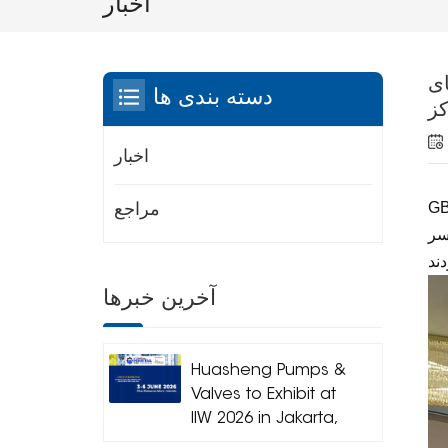
اخبار
ای
دسته بندی ها
اخبار
GB
مراجع
ص از سراسر
آخرین خبرها
Huasheng Pumps &
Valves to Exhibit at
IIW 2026 in Jakarta,
Indonesia