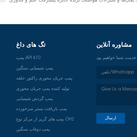
مشاوره آنلاین
تگ های داغ
پمپ API 610
پمپ شیمیایی سنگین
پمپ جریان محوری راکتور حلقه
تولید کننده پمپ جریان محوری
پمپ گردش شیمیایی
پمپ بازیافت بستر سرخورده
ارسال
پمپ های گریز از مرکز نوع OH2
پمپ دوغاب سنگین