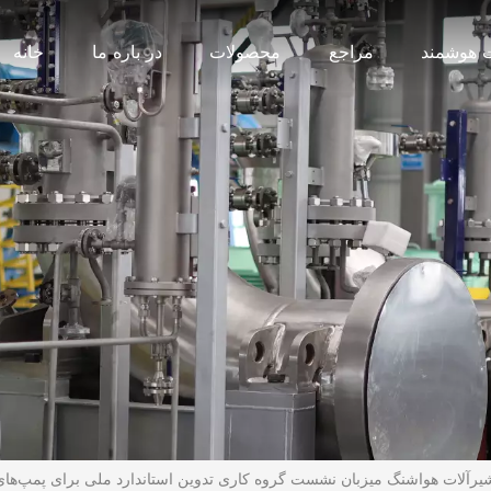
 هوشمند
مراجع
محصولات
در باره ما
خانه
 هواشنگ میزبان نشست گروه کاری تدوین استاندارد ملی برای پمپ‌های گریز از مرکز GB/T 3215 برای صن