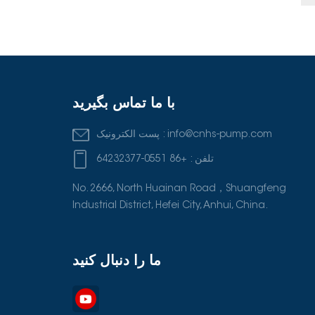
با ما تماس بگیرید
info@cnhs-pump.com
پست الکترونیک :
تلفن :
+86 0551-64232377
No. 2666, North Huainan Road，Shuangfeng
Industrial District, Hefei City, Anhui, China.
ما را دنبال کنید