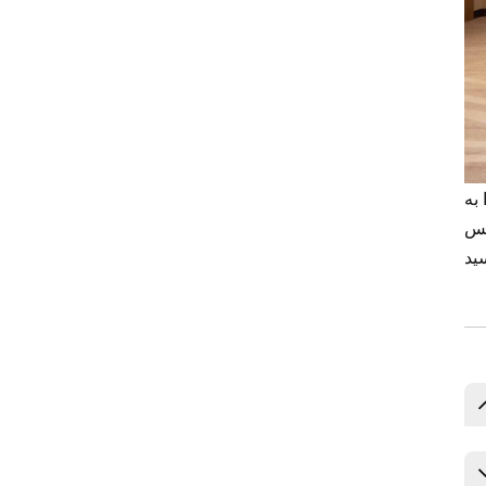
به
یس