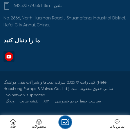
تلفن :
+86 0551-64232377
No. 2666, North Huainan Road，Shuangfeng Industrial District,
Hefei City, Anhui, China.
ما را دنبال کنید
کپی رایت © 2026 شرکت پمپ‌ها و شیرآلات هفی هواشنگ (Hefei
Huasheng Pumps & Valves Co., Ltd.) تمامی حقوق محفوظ است.
IPv6 network supported.
سیاست حفظ حریم خصوصی
Xml
نقشه سایت
وبلاگ
تماس با ما
محصولات
خانه