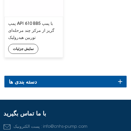
پمپ API 610 BB5 با پمپ
گریز از مرکز چند مرحله‌ای
توربین هیدرولیک
نمایش جزئیات
دسته بندی ها
با ما تماس بگیرید
info@cnhs-pump.com
پست الکترونیک :