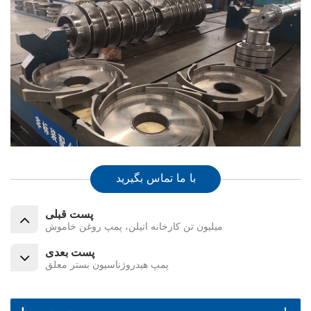
با ما تماس بگیرید
پست قبلی
میلیون تن کارخانه اتیلن، پمپ روغن خاموش
پست بعدی
پمپ هیدروژناسیون بستر معلق