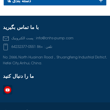
دسته بندی ها
با ما تماس بگیرید
info@cnhs-pump.com
پست الکترونیک :
تلفن :
+86 0551-64232377
No. 2666, North Huainan Road，Shuangfeng Industrial District,
Hefei City, Anhui, China.
ما را دنبال کنید