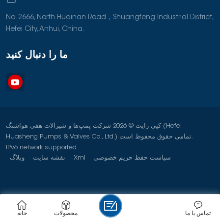
No. 2666, North Huainan Road，Shuangfeng Industrial District,
Hefei City, Anhui, China.
ما را دنبال کنید
کپی رایت © 2026 شرکت پمپ‌ها و شیرآلات هفی هواشنگ (Hefei
Huasheng Pumps & Valves Co., Ltd.) تمامی حقوق محفوظ است.
IPv6 network supported.
سیاست حفظ حریم خصوصی
Xml
نقشه سایت
وبلاگ
تماس با ما
محصولات
خانه