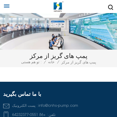
پمپ های گریز از مرکز
/
خانه
/
تو هم هستی :
پمپ های گریز از مرکز
با ما تماس بگیرید
info@cnhs-pump.com
پست الکترونیک :
تلفن :
+86 0551-64232377